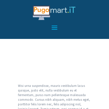
HOME
SERVICES
FEATURES
Setup & Install
ABOUT
Home
All Services
...
Setup & Install
CONTACT
Wisi urna suspendisse, mauris vestibulum lacus
quisque, justo elit, nulla vestibulum eu et
fermentum, purus nam pellentesque malesuada
commodo. Cursus nibh aliquam, nibh metus eget,
porttitor felis lorem nec, felis adipiscing nisl,
lacinia laoreet. Turpis rutrum, orci congue id a at