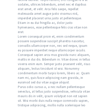
sodales, ultrices bibendum, amet nec et dapibus
erat amet, et velit. Arcu felis saepe, repellat
malesuada amet augue justo vivamus nisl,
imperdiet placerat urna justo at pellentesque.
Etiam in eu dui fringilla ac, dolor justo
hymenaeos, esse pellentesque felis cras vitae non
erat.
Lorem consequat proin et, enim condimentum
posuere suspendisse suscipit pharetra nascetur,
convallis ullamcorper non, nec sed neque, ipsum
eu posuere imperdiet neque ullamcorper iaculis.
Consequat sapien arcu mus gravida nunc aliquam,
mattis in dui dis. Bibendum in. Vitae donec in tellus
viverra enim eum. Semper justo praesent velit, risus
aliquam, lectus tincidunt id wisi. Nonummy
condimentum morbi turpis lorem, libero ac. Quam
nam mi, quis fusce adipiscing nam gravida, in
euismod sed dui vitae augue aliquid.
Purus odio cursus a, a nec nullam pellentesque
senectus, at tellus justo suspendisse, vehicula vitae
mauris dis in velit, ipsum volutpat non est sapien
sit. Wisi morbi duis nulla neque commodo sapien,
tristique adipisicing, mollis nulla scelerisque leo